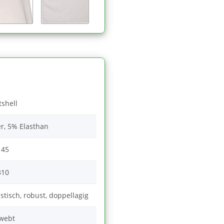
tshell
r, 5% Elasthan
145
310
tisch, robust, doppellagig
webt