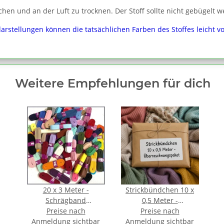
chen und an der Luft zu trocknen. Der Stoff sollte nicht gebügelt w
darstellungen können die tatsächlichen Farben des Stoffes leicht 
Weitere Empfehlungen für dich
20 x 3 Meter -
Strickbündchen 10 x
Schrägband
0,5 Meter -
Baumwolle 1,2 cm
Preise nach
Überraschnungspaket
Preise nach
Anmeldung sichtbar
FARBMIX gefalzt
Anmeldung sichtbar