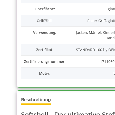
Oberfläche:
glat
Griff/Fall:
fester Griff, glat
Verwendung:
Jacken, Mäntel, Kinde
Hand
Zertifikat:
STANDARD 100 by OEKO
Zertifizierungsnummer:
1711060
Motiv:
Beschreibung
Softshell - Der ultimative Sto