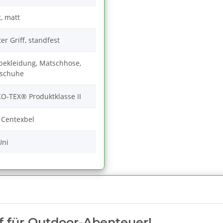
t, matt
ter Griff, standfest
rbekleidung, Matschhose,
schuhe
-TEX® Produktklasse II
 Centexbel
Uni
ff für Outdoor-Abenteuer!