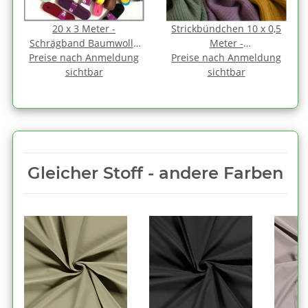
20 x 3 Meter -
Strickbündchen 10 x 0,5
Schrägband Baumwolle
Meter -
Preise nach Anmeldung
1,2 cm FARBMIX gefalzt
Preise nach Anmeldung
Überraschnungspaket
sichtbar
sichtbar
Gleicher Stoff - andere Farben