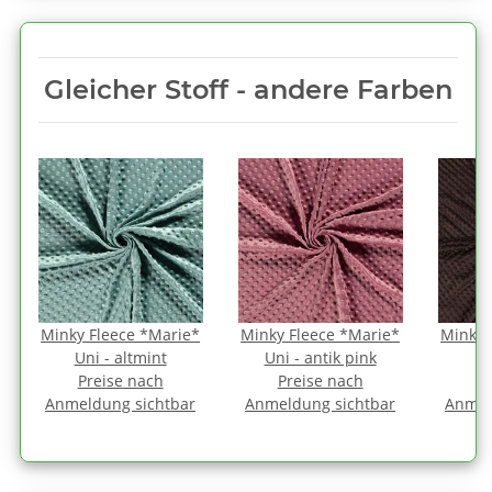
Gleicher Stoff - andere Farben
*
Minky Fleece *Marie*
Minky Fleece *Marie*
Minky 
Uni - altmint
Uni - antik pink
U
Preise nach
Preise nach
P
Anmeldung sichtbar
Anmeldung sichtbar
Anmel