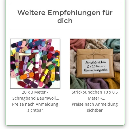
Weitere Empfehlungen für
dich
20 x 3 Meter -
Strickbündchen 10 x 0,5
Schrägband Baumwolle
Meter -
Preise nach Anmeldung
1,2 cm FARBMIX gefalzt
Preise nach Anmeldung
Überraschnungspaket
sichtbar
sichtbar