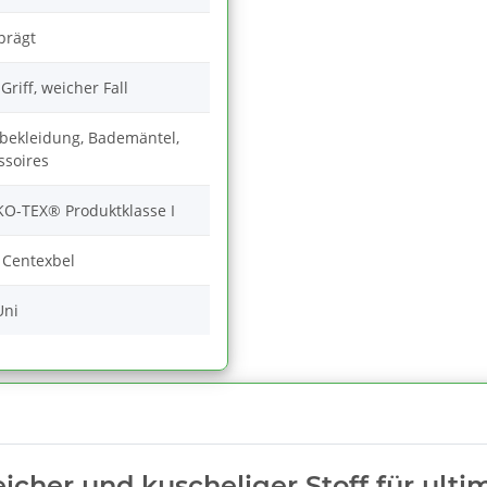
prägt
riff, weicher Fall
rbekleidung, Bademäntel,
ssoires
O-TEX® Produktklasse I
 Centexbel
Uni
eicher und kuscheliger Stoff für ult