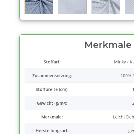
Merkmale
Stoffart:
Minky - K
Zusammensetzung:
100% P
Stoffbreite (cm):
Gewicht (g/m²):
Merkmale:
Leicht De
Herstellungsart:
ge