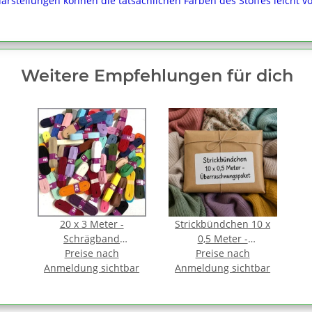
darstellungen können die tatsächlichen Farben des Stoffes leicht 
Weitere Empfehlungen für dich
20 x 3 Meter -
Strickbündchen 10 x
Schrägband
0,5 Meter -
Baumwolle 1,2 cm
Preise nach
Überraschnungspaket
Preise nach
Anmeldung sichtbar
FARBMIX gefalzt
Anmeldung sichtbar