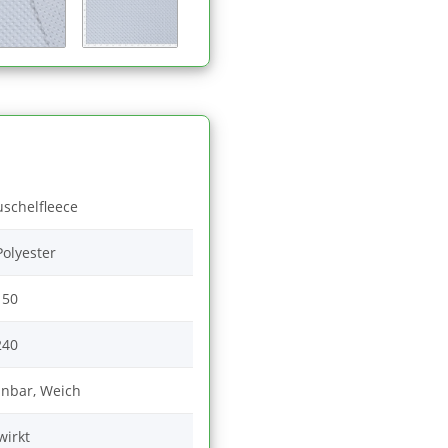
uschelfleece
olyester
150
240
hnbar, Weich
wirkt