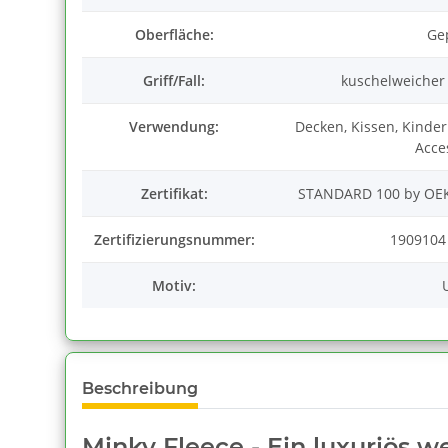
Oberfläche:
Ge
Griff/Fall:
kuschelweicher G
Verwendung:
Decken, Kissen, Kinde
Acce
Zertifikat:
STANDARD 100 by OEK
Zertifizierungsnummer:
1909104
Motiv:
Beschreibung
Minky Fleece - Ein luxuriös w