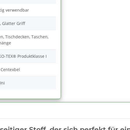
itig verwendbar
, Glatter Griff
n, Tischdecken, Taschen,
hänge
O-TEX® Produktklasse I
 Centexbel
Uni
seitiger Stoff, der sich perfekt für e