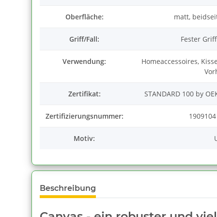
Oberfläche:
matt, beidse
Griff/Fall:
Fester Griff
Verwendung:
Homeaccessoires, Kisse
Vor
Zertifikat:
STANDARD 100 by OEK
Zertifizierungsnummer:
1909104
Motiv:
Beschreibung
Canvas - ein robuster und viel