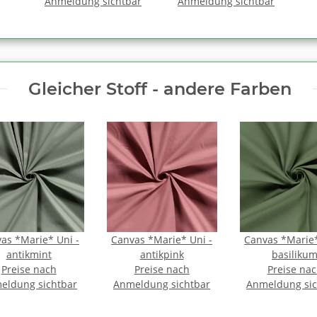
Anmeldung sichtbar
FARBMIX gefalzt
Anmeldung sichtbar
Gleicher Stoff - andere Farben
as *Marie* Uni -
Canvas *Marie* Uni -
Canvas *Marie*
antikmint
antikpink
basiliku
Preise nach
Preise nach
Preise na
eldung sichtbar
Anmeldung sichtbar
Anmeldung sic