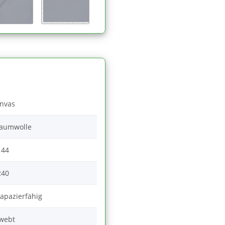
nvas
aumwolle
144
240
rapazierfähig
webt