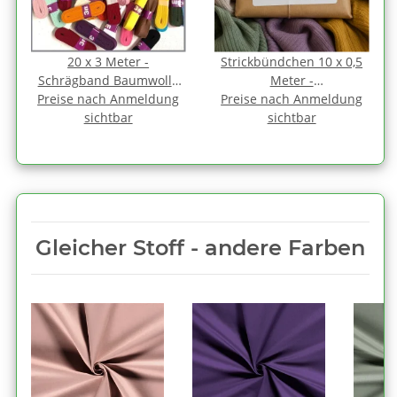
20 x 3 Meter -
Strickbündchen 10 x 0,5
Schrägband Baumwolle
Meter -
Preise nach Anmeldung
1,2 cm FARBMIX gefalzt
Preise nach Anmeldung
Überraschnungspaket
sichtbar
sichtbar
Gleicher Stoff - andere Farben