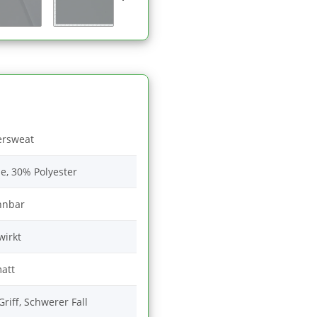
ersweat
, 30% Polyester
hnbar
wirkt
att
riff, Schwerer Fall