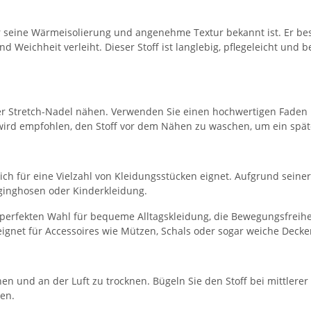
für seine Wärmeisolierung und angenehme Textur bekannt ist. Er be
d Weichheit verleiht. Dieser Stoff ist langlebig, pflegeleicht un
der Stretch-Nadel nähen. Verwenden Sie einen hochwertigen Faden 
s wird empfohlen, den Stoff vor dem Nähen zu waschen, um ein spä
r sich für eine Vielzahl von Kleidungsstücken eignet. Aufgrund sein
gginghosen oder Kinderkleidung.
 perfekten Wahl für bequeme Alltagskleidung, die Bewegungsfreihei
ignet für Accessoires wie Mützen, Schals oder sogar weiche Decke
n und an der Luft zu trocknen. Bügeln Sie den Stoff bei mittlere
en.