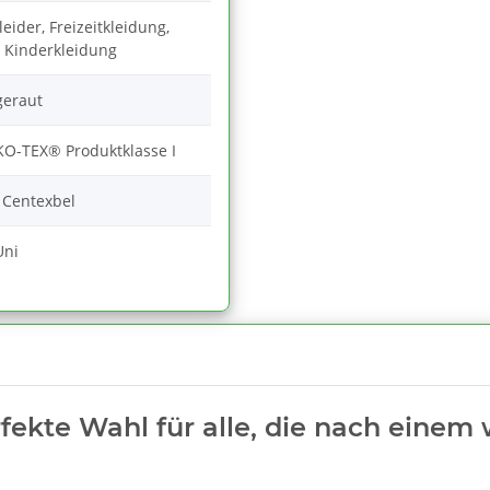
eider, Freizeitkleidung,
 Kinderkleidung
geraut
O-TEX® Produktklasse I
 Centexbel
Uni
rfekte Wahl für alle, die nach ein