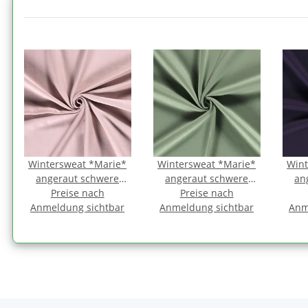
Wintersweat *Marie*
Wintersweat *Marie*
Wint
angeraut schwere
angeraut schwere
an
Qualität - altrosa
Preise nach
Qualität - antikmint
Preise nach
Qual
Anmeldung sichtbar
Anmeldung sichtbar
Anm