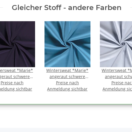
Gleicher Stoff - andere Farben
ersweat *Marie*
Wintersweat *Marie*
Wintersweat *
geraut schwere
angeraut schwere
angeraut sch
ität - aubergine
Preise nach
Qualität - azurblau
Preise nach
Qualität - bab
Preise na
eldung sichtbar
Anmeldung sichtbar
Anmeldung sic