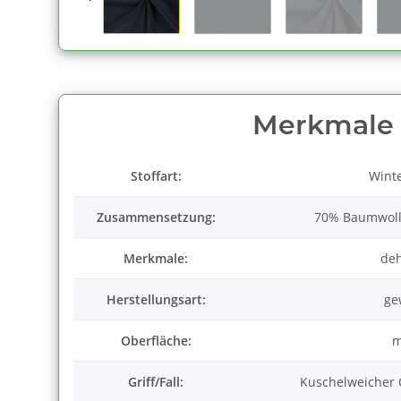
Merkmale
Stoffart:
Wint
Zusammensetzung:
70% Baumwolle
Merkmale:
de
Herstellungsart:
ge
Oberfläche:
m
Griff/Fall:
Kuschelweicher G