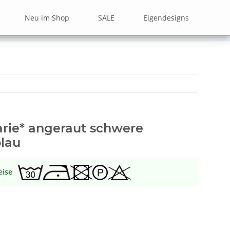
Neu im Shop
SALE
Eigendesigns
rie* angeraut schwere
blau
eise