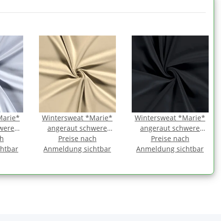
Marie*
Wintersweat *Marie*
Wintersweat *Marie*
were
angeraut schwere
angeraut schwere
yblau
ch
Qualität - beige
Preise nach
Qualität - blau-
Preise nach
htbar
Anmeldung sichtbar
Anmeldung sichtbar
schwarz