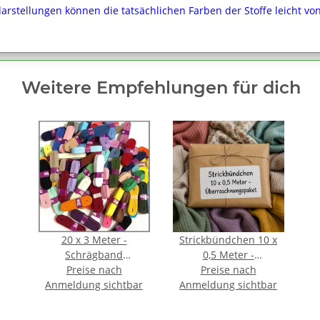
darstellungen können die tatsächlichen Farben der Stoffe leicht v
Weitere Empfehlungen für dich
20 x 3 Meter -
Strickbündchen 10 x
Schrägband
0,5 Meter -
Baumwolle 1,2 cm
Preise nach
Überraschnungspaket
Preise nach
Anmeldung sichtbar
FARBMIX gefalzt
Anmeldung sichtbar