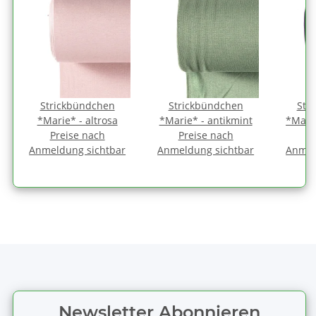
Strickbündchen
Strickbündchen
Str
*Marie* - altrosa
*Marie* - antikmint
*Mari
Preise nach
Preise nach
P
Anmeldung sichtbar
Anmeldung sichtbar
Anmel
Newsletter Abonnieren