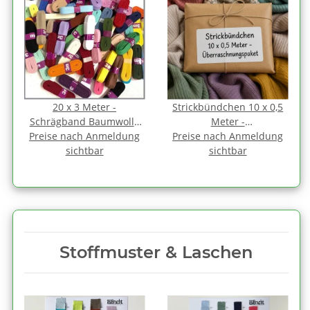
20 x 3 Meter -
Strickbündchen 10 x 0,5
Schrägband Baumwolle
Meter -
Preise nach Anmeldung
1,2 cm FARBMIX gefalzt
Preise nach Anmeldung
Überraschnungspaket
sichtbar
sichtbar
Stoffmuster & Laschen