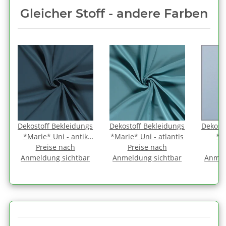
Gleicher Stoff - andere Farben
s
Dekostoff Bekleidungs
Dekostoff Bekleidungs
Dekost
*Marie* Uni - antik
*Marie* Uni - atlantis
*M
Preise nach
petrol
Preise nach
P
Anmeldung sichtbar
Anmeldung sichtbar
Anmel