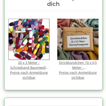
dich
20 x 3 Meter -
Strickbündchen 10 x 0,5
Schrägband Baumwolle
Meter -
Preise nach Anmeldung
1,2 cm FARBMIX gefalzt
Preise nach Anmeldung
Überraschnungspaket
sichtbar
sichtbar